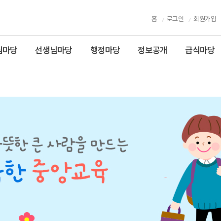
홈
로그인
회원가입
림마당
선생님마당
행정마당
정보공개
급식마당