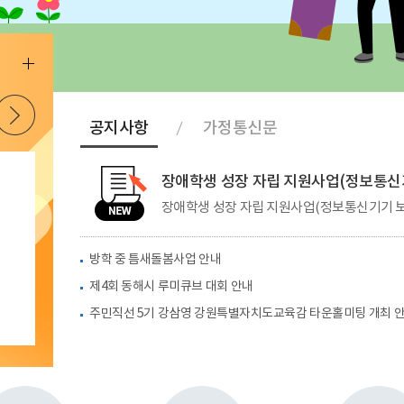
더
보
다음
기
공지사항
가정통신문
장애학생 성장 자립 지원사업(정보통신
방학 중 틈새돌봄사업 안내
제4회 동해시 루미큐브 대회 안내
주민직선 5기 강삼영 강원특별자치도교육감 타운홀미팅 개최 