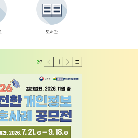
교
도서관
이전
일시
다음
리스
2
/7
바로가기바로가기바로가기바로가기바로가기바로가기바로가기바로가기바
페이
정지
페이
트보
지
지
기