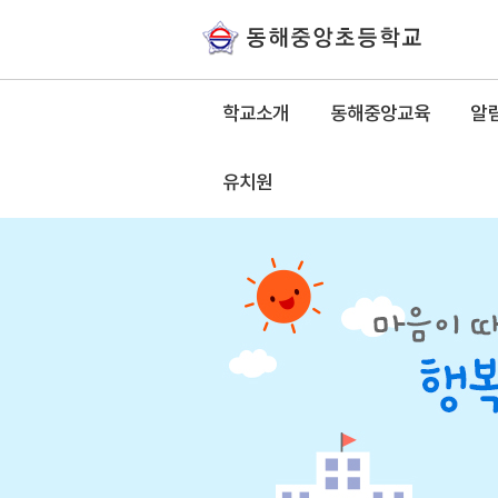
학교소개
동해중앙교육
알
유치원